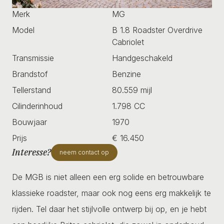
Merk
MG
Model
B 1.8 Roadster Overdrive
Cabriolet
Transmissie
Handgeschakeld
Brandstof
Benzine
Tellerstand
80.559 mijl
Cilinderinhoud
1.798 CC
Bouwjaar
1970
Prijs
€ 16.450
Interesse?
neem contact op
De MGB is niet alleen een erg solide en betrouwbare
klassieke roadster, maar ook nog eens erg makkelijk te
rijden. Tel daar het stijlvolle ontwerp bij op, en je hebt