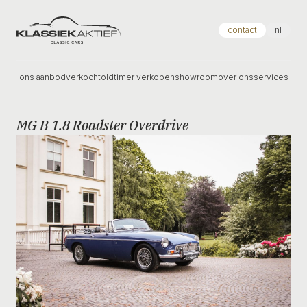
Klassiek Aktief
contact
nl
ons aanbod
verkocht
oldtimer verkopen
showroom
over ons
services
MG B 1.8 Roadster Overdrive