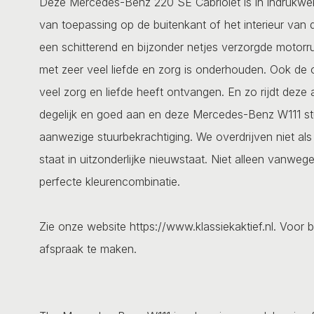
Deze Mercedes-Benz 220 SE Cabriolet is in indrukwekk
van toepassing op de buitenkant of het interieur van
een schitterend en bijzonder netjes verzorgde motorrui
met zeer veel liefde en zorg is onderhouden. Ook de 
veel zorg en liefde heeft ontvangen. En zo rijdt dez
degelijk en goed aan en deze Mercedes-Benz W111 stu
aanwezige stuurbekrachtiging. We overdrijven niet a
staat in uitzonderlijke nieuwstaat. Niet alleen vanw
perfecte kleurencombinatie.
Zie onze website https://www.klassiekaktief.nl. Voor b
afspraak te maken.