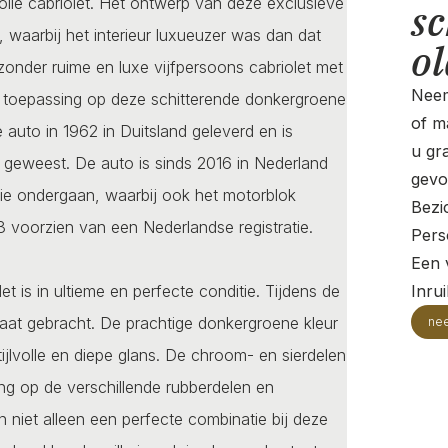
olle cabriolet. Het ontwerp van deze exclusieve
sc
 waarbij het interieur luxueuzer was dan dat
o
zonder ruime en luxe vijfpersoons cabriolet met
Neem
an toepassing op deze schitterende donkergroene
of ma
auto in 1962 in Duitsland geleverd en is
u gr
geweest. De auto is sinds 2016 in Nederland
gevo
tie ondergaan, waarbij ook het motorblok
Bezi
23 voorzien van een Nederlandse registratie.
Pers
Een v
is in ultieme en perfecte conditie. Tijdens de
Inru
staat gebracht. De prachtige donkergroene kleur
ne
tijlvolle en diepe glans. De chroom- en sierdelen
ing op de verschillende rubberdelen en
niet alleen een perfecte combinatie bij deze