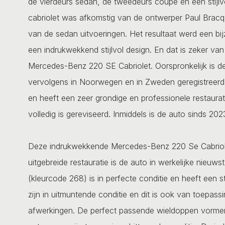
de vierdeurs sedan, de tweedeurs coupé en een stijlv
cabriolet was afkomstig van de ontwerper Paul Bracq,
van de sedan uitvoeringen. Het resultaat werd een bij
een indrukwekkend stijlvol design. En dat is zeker v
Mercedes-Benz 220 SE Cabriolet. Oorspronkelijk is de 
vervolgens in Noorwegen en in Zweden geregistreerd 
en heeft een zeer grondige en professionele restaura
volledig is gereviseerd. Inmiddels is de auto sinds 20
Deze indrukwekkende Mercedes-Benz 220 Se Cabriolet 
uitgebreide restauratie is de auto in werkelijke nieuw
(kleurcode 268) is in perfecte conditie en heeft een s
zijn in uitmuntende conditie en dit is ook van toepass
afwerkingen. De perfect passende wieldoppen vormen 