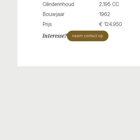
Cilinderinhoud
2.195 CC
Bouwjaar
1962
Prijs
€ 124.950
Interesse?
neem contact op