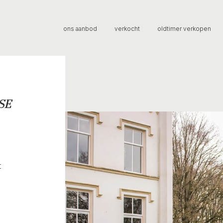
ons aanbod
verkocht
oldtimer verkopen
 SE
t