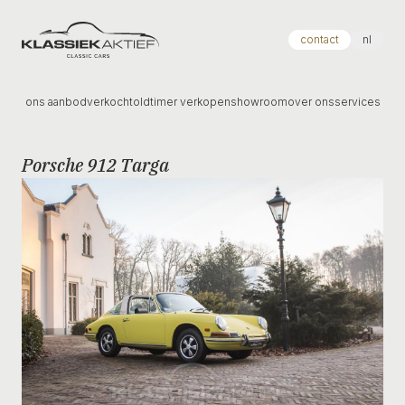
Klassiek Aktief
contact
nl
ons aanbod
verkocht
oldtimer verkopen
showroom
over ons
services
Porsche 912 Targa