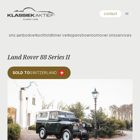
Klassiek Aktief
contact
nl
ons aanbod
verkocht
oldtimer verkopen
showroom
over ons
services
Land Rover 88 Series II
SOLD TO
SWITZERLAND