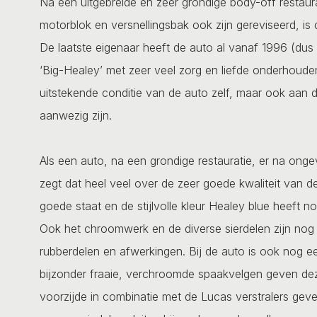
Na een uitgebreide en zeer grondige body-off restaura
motorblok en versnellingsbak ook zijn gereviseerd, is
De laatste eigenaar heeft de auto al vanaf 1996 (dus 
‘Big-Healey’ met zeer veel zorg en liefde onderhouden.
uitstekende conditie van de auto zelf, maar ook aan 
aanwezig zijn.
Als een auto, na een grondige restauratie, er na onge
zegt dat heel veel over de zeer goede kwaliteit van de 
goede staat en de stijlvolle kleur Healey blue heeft n
Ook het chroomwerk en de diverse sierdelen zijn nog 
rubberdelen en afwerkingen. Bij de auto is ook nog ee
bijzonder fraaie, verchroomde spaakvelgen geven de
voorzijde in combinatie met de Lucas verstralers geve