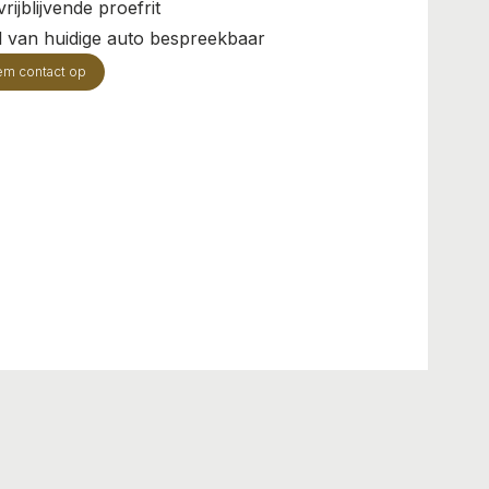
rijblijvende proefrit
il van huidige auto bespreekbaar
em contact op