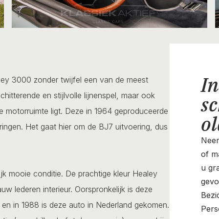
In
ealey 3000 zonder twijfel een van de meest
hitterende en stijlvolle lijnenspel, maar ook
sc
n de motorruimte ligt. Deze in 1964 geproduceerde
o
ringen. Het gaat hier om de BJ7 uitvoering, dus
Neem
of ma
u gr
ijk mooie conditie. De prachtige kleur Healey
gevo
w lederen interieur. Oorspronkelijk is deze
Bezi
n en in 1988 is deze auto in Nederland gekomen.
Pers