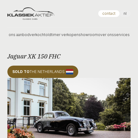
Klassiek Aktief
contact
nl
ons aanbod
verkocht
oldtimer verkopen
showroom
over ons
services
Jaguar XK 150 FHC
SOLD TO
THE NETHERLANDS