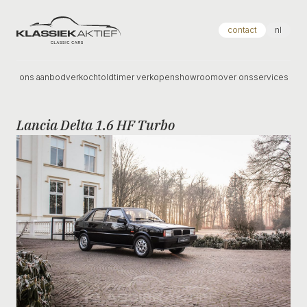
Klassiek Aktief
contact
nl
ons aanbod
verkocht
oldtimer verkopen
showroom
over ons
services
Lancia Delta 1.6 HF Turbo