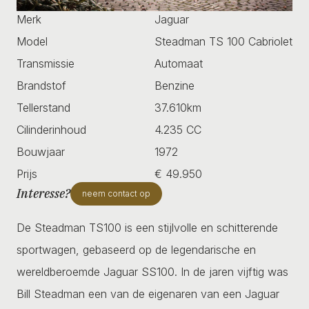
Merk
Jaguar
Model
Steadman TS 100 Cabriolet
Transmissie
Automaat
Brandstof
Benzine
Tellerstand
37.610km
Cilinderinhoud
4.235 CC
Bouwjaar
1972
Prijs
€ 49.950
Interesse?
neem contact op
De Steadman TS100 is een stijlvolle en schitterende
sportwagen, gebaseerd op de legendarische en
wereldberoemde Jaguar SS100. In de jaren vijftig was
Bill Steadman een van de eigenaren van een Jaguar