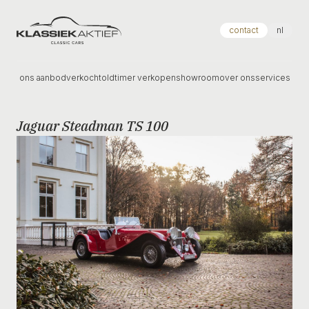
Klassiek Aktief
contact
nl
ons aanbod
verkocht
oldtimer verkopen
showroom
over ons
services
Jaguar Steadman TS 100