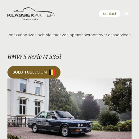
Klassiek Aktief
contact
nl
ons aanbod
verkocht
oldtimer verkopen
showroom
over ons
services
BMW 5 Serie M 535i
SOLD TO
BELGIUM