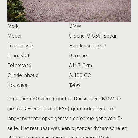
Merk
BMW
Model
5 Serie M 535i Sedan
Transmissie
Handgeschakeld
Brandstof
Benzine
Tellerstand
314.716km
Cilinderinhoud
3.430 CC
Bouwjaar
1986
In de jaren 80 werd door het Duitse merk BMW de
nieuwe 5-serie (model E28) geïntroduceerd, als
langverwachte opvolger van de eerste generatie 5-
serie. Het resultaat was een bijzonder dynamische en
stijlvolle sedan met duidelijk herkenbare BMW