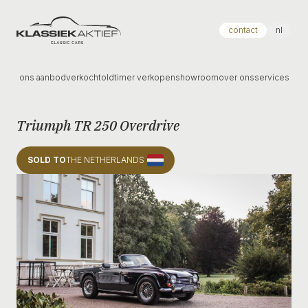
Klassiek Aktief
contact
nl
ons aanbod
verkocht
oldtimer verkopen
showroom
over ons
services
Triumph TR 250 Overdrive
SOLD TO
THE NETHERLANDS