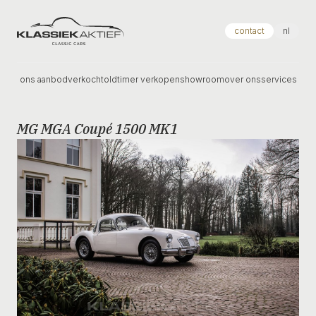
Klassiek Aktief
contact
nl
ons aanbod
verkocht
oldtimer verkopen
showroom
over ons
services
MG MGA Coupé 1500 MK1