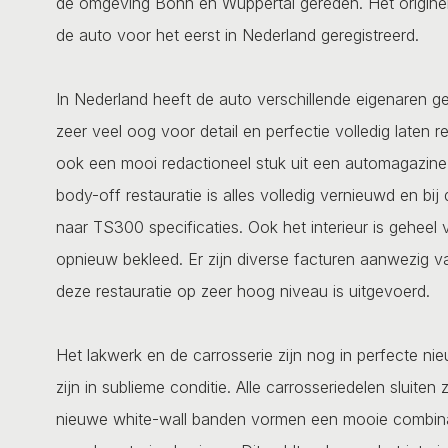
de omgeving Bonn en Wuppertal gereden. Het originel
de auto voor het eerst in Nederland geregistreerd.
In Nederland heeft de auto verschillende eigenaren g
zeer veel oog voor detail en perfectie volledig laten r
ook een mooi redactioneel stuk uit een automagazine
body-off restauratie is alles volledig vernieuwd en bi
naar TS300 specificaties. Ook het interieur is geheel
opnieuw bekleed. Er zijn diverse facturen aanwezig van
deze restauratie op zeer hoog niveau is uitgevoerd.
Het lakwerk en de carrosserie zijn nog in perfecte n
zijn in sublieme conditie. Alle carrosseriedelen sluite
nieuwe white-wall banden vormen een mooie combinati