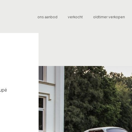
ons aanbod
verkocht
oldtimer verkopen
upé