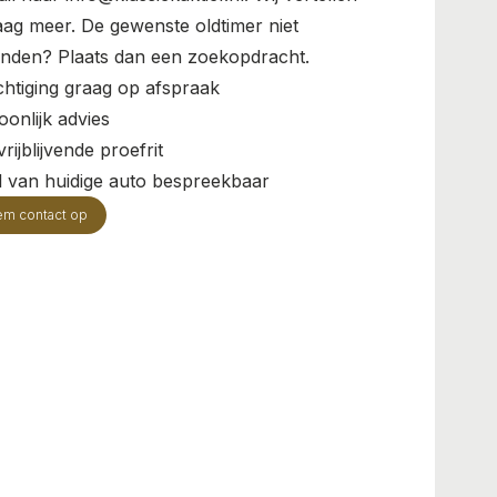
aag meer. De gewenste oldtimer niet
nden? Plaats dan een zoekopdracht.
chtiging graag op afspraak
oonlijk advies
rijblijvende proefrit
il van huidige auto bespreekbaar
em contact op