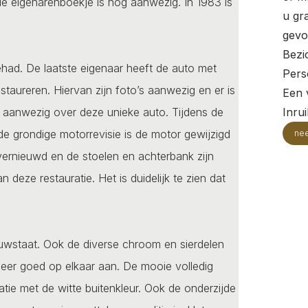
e eigenarenboekje is nog aanwezig. In 1983 is
u gr
gevo
Bezi
ehad. De laatste eigenaar heeft de auto met
Pers
estaureren. Hiervan zijn foto’s aanwezig en er is
Een v
 aanwezig over deze unieke auto. Tijdens de
Inru
j de grondige motorrevisie is de motor gewijzigd
ne
 vernieuwd en de stoelen en achterbank zijn
 deze restauratie. Het is duidelijk te zien dat
ieuwstaat. Ook de diverse chroom en sierdelen
n zeer goed op elkaar aan. De mooie volledig
e met de witte buitenkleur. Ook de onderzijde