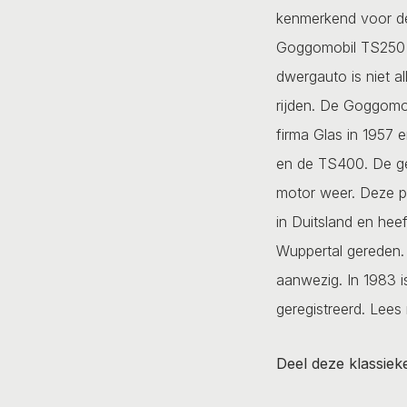
kenmerkend voor de
Goggomobil TS250 c
dwergauto is niet a
rijden. De Goggomo
firma Glas in 1957
en de TS400. De ge
motor weer. Deze pr
in Duitsland en hee
Wuppertal gereden. 
aanwezig. In 1983 i
geregistreerd.
Lees 
Deel deze klassiek