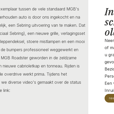
In
 exemplaar tussen de vele standaard MGB's
erhouden auto is door ons ingekocht en na
sc
ijk, een Sebring uitvoering van te maken. Dat
o
aal Sebring), een nieuwe grille, verlagingsset
Neem
leppendeksel, stoere mistlampen en een mooi
of ma
bij de bumpers professioneel weggewerkt en
u gr
nde MGB Roadster geworden in de zeldzame
gevo
n nieuwe cabrioletkap en tonneau. Rijden is
Bezi
de overdrive werkt prima. Tijdens het
Pers
we diverse video's gemaakt over de status
Een v
 link:
Inru
ne