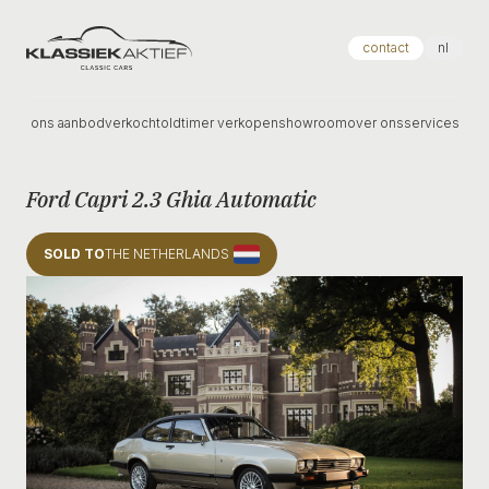
Klassiek Aktief
contact
nl
ons aanbod
verkocht
oldtimer verkopen
showroom
over ons
services
Ford Capri 2.3 Ghia Automatic
SOLD TO
THE NETHERLANDS