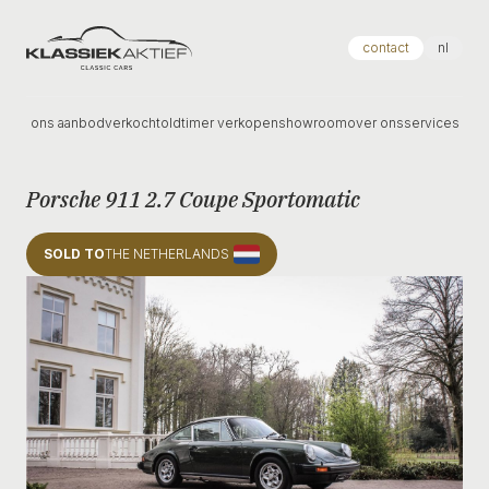
Klassiek Aktief
contact
nl
ons aanbod
verkocht
oldtimer verkopen
showroom
over ons
services
Porsche 911 2.7 Coupe Sportomatic
SOLD TO
THE NETHERLANDS