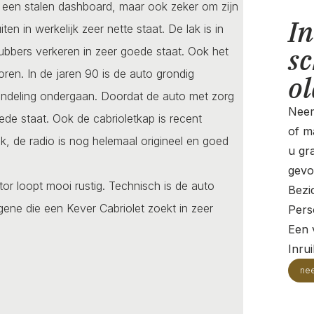
g een stalen dashboard, maar ook zeker om zijn
In
en in werkelijk zeer nette staat. De lak is in
sc
ubbers verkeren in zeer goede staat. Ook het
poren. In de jaren 90 is de auto grondig
o
andeling ondergaan. Doordat de auto met zorg
Neem
ede staat. Ook de cabrioletkap is recent
of ma
k, de radio is nog helemaal origineel en goed
u gr
gevo
or loopt mooi rustig. Technisch is de auto
Bezi
gene die een Kever Cabriolet zoekt in zeer
Pers
Een v
Inru
ne