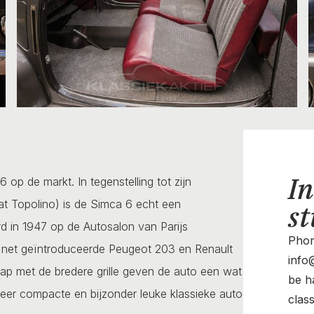
In
p de markt. In tegenstelling tot zijn
at Topolino) is de Simca 6 echt een
st
d in 1947 op de Autosalon van Parijs
Phon
net geïntroduceerde Peugeot 203 en Renault
info@
p met de bredere grille geven de auto een wat
be ha
eer compacte en bijzonder leuke klassieke auto
clas