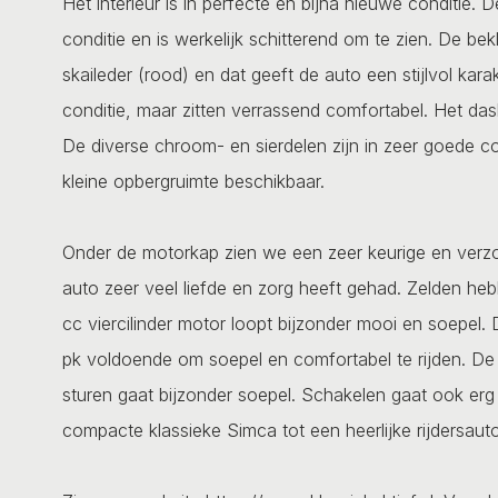
Het interieur is in perfecte en bijna nieuwe conditie. 
conditie en is werkelijk schitterend om te zien. De bek
skaileder (rood) en dat geeft de auto een stijlvol karak
conditie, maar zitten verrassend comfortabel. Het dash
De diverse chroom- en sierdelen zijn in zeer goede co
kleine opbergruimte beschikbaar.
Onder de motorkap zien we een zeer keurige en verzorg
auto zeer veel liefde en zorg heeft gehad. Zelden he
cc viercilinder motor loopt bijzonder mooi en soepel.
pk voldoende om soepel en comfortabel te rijden. D
sturen gaat bijzonder soepel. Schakelen gaat ook erg 
compacte klassieke Simca tot een heerlijke rijdersauto