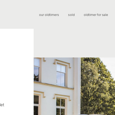
our oldtimers
sold
oldtimer for sale
let