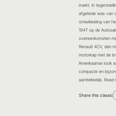
markt. In tegenstell
afgeleide was van d
ontwikkeling van h
1947 op de Autosal
overeenkomsten me
Renault 4CV, dan m
motorkap met de br
Amerikaanse look a
compacte en bijzond
aantrekkelijk.
Read 
Share this classic