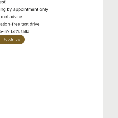
est!
ing by appointment only
onal advice
ation-free test drive
-in? Let’s talk!
 in touch now