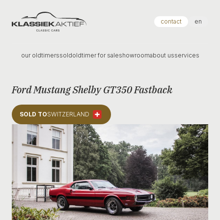
Klassiek Aktief
contact
en
our oldtimers
sold
oldtimer for sale
showroom
about us
services
Ford Mustang Shelby GT350 Fastback
SOLD TO
SWITZERLAND