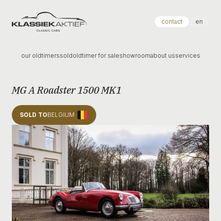
Klassiek Aktief
contact
en
our oldtimers
sold
oldtimer for sale
showroom
about us
services
MG A Roadster 1500 MK1
SOLD TO
BELGIUM