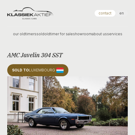
Klassiek Aktief
contact
en
our oldtimers
sold
oldtimer for sale
showroom
about us
services
AMC Javelin 304 SST
SOLD TO
LUXEMBOURG