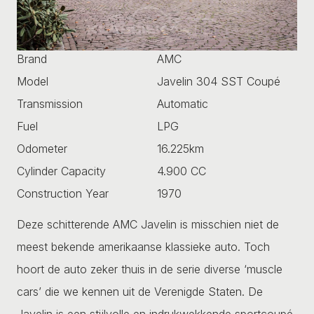
Brand
AMC
Model
Javelin 304 SST Coupé
Transmission
Automatic
Fuel
LPG
Odometer
16.225km
Cylinder Capacity
4.900 CC
Construction Year
1970
Deze schitterende AMC Javelin is misschien niet de
meest bekende amerikaanse klassieke auto. Toch
hoort de auto zeker thuis in de serie diverse ‘muscle
cars’ die we kennen uit de Verenigde Staten. De
Javelin is een stijlvolle en indrukwekkende sportcoupé