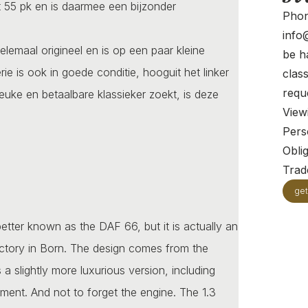
t 55 pk en is daarmee een bijzonder
Phon
info@
elemaal origineel en is op een paar kleine
be ha
ie is ook in goede conditie, hooguit het linker
clas
requ
uke en betaalbare klassieker zoekt, is deze
View
Pers
Oblig
Trade
get
etter known as the DAF 66, but it is actually an
ctory in Born. The design comes from the
 a slightly more luxurious version, including
pment. And not to forget the engine. The 1.3