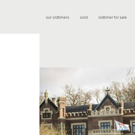
our oldtimers
sold
oldtimer for sale