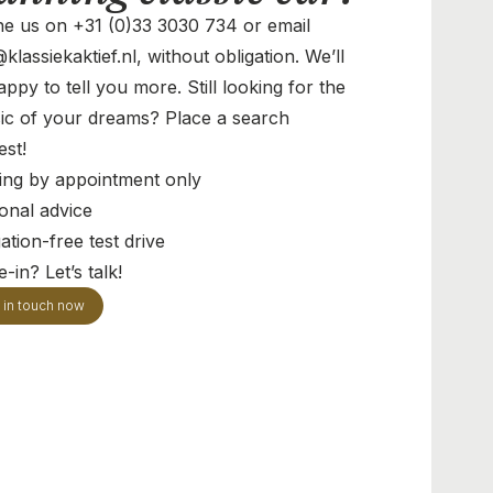
e us on +31 (0)33 3030 734 or email
klassiekaktief.nl, without obligation. We’ll
ppy to tell you more. Still looking for the
sic of your dreams? Place a search
est!
ing by appointment only
onal advice
ation-free test drive
-in? Let’s talk!
 in touch now