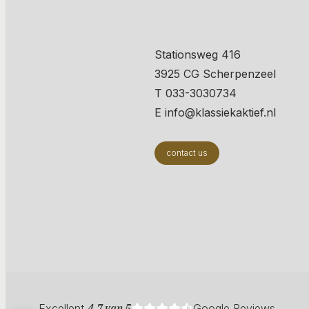
Stationsweg 416
3925 CG Scherpenzeel
T 033-3030734
E info@klassiekaktief.nl
contact us
Excellent
4.7 van 5
Google Reviews