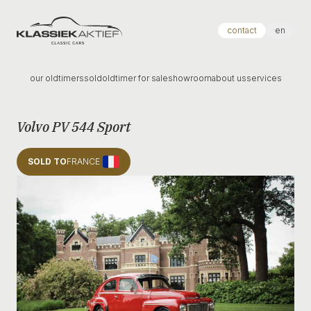
Klassiek Aktief
contact
en
our oldtimers
sold
oldtimer for sale
showroom
about us
services
Volvo PV 544 Sport
SOLD TO
FRANCE