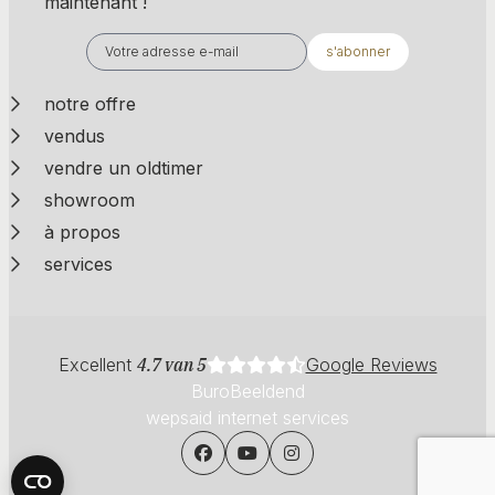
maintenant !
s'abonner
notre offre
vendus
vendre un oldtimer
showroom
à propos
services
Excellent
4.7 van 5
Google Reviews
BuroBeeldend
wepsaid internet services