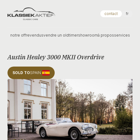
Klassiek Aktief
contact
fr
notre offre
vendus
vendre un oldtimer
showroom
à propos
services
Austin Healey 3000 MKII Overdrive
SOLD TO
SPAIN