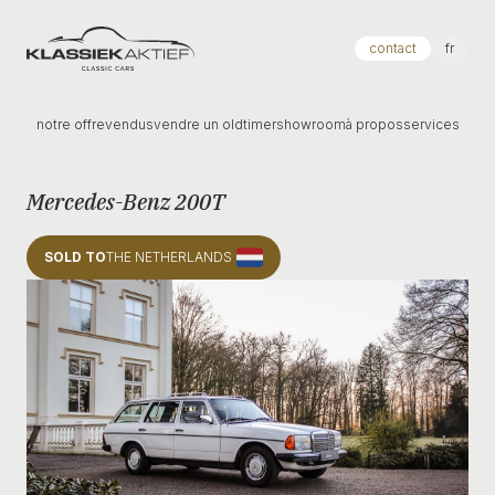
Klassiek Aktief
contact
fr
notre offre
vendus
vendre un oldtimer
showroom
à propos
services
Mercedes-Benz 200T
SOLD TO
THE NETHERLANDS