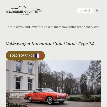
Klassiek Aktief
contact
fr
notre offre
vendus
vendre un oldtimer
showroom
à propos
services
Volkswagen Karmann Ghia Coupé Type 14
SOLD TO
FRANCE