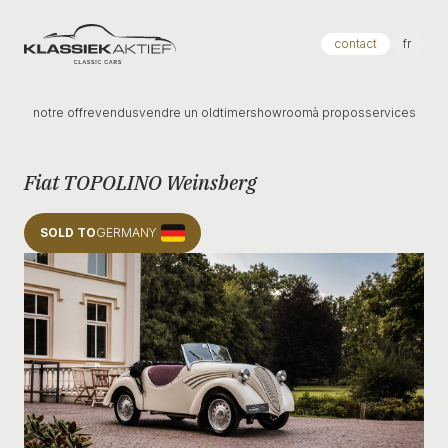
Klassiek Aktief
contact
fr
notre offre
vendus
vendre un oldtimer
showroom
à propos
services
Fiat TOPOLINO Weinsberg
SOLD TO
GERMANY