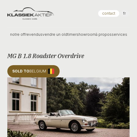
Klassiek Aktief
contact
fr
notre offre
vendus
vendre un oldtimer
showroom
à propos
services
MG B 1.8 Roadster Overdrive
SOLD TO
BELGIUM