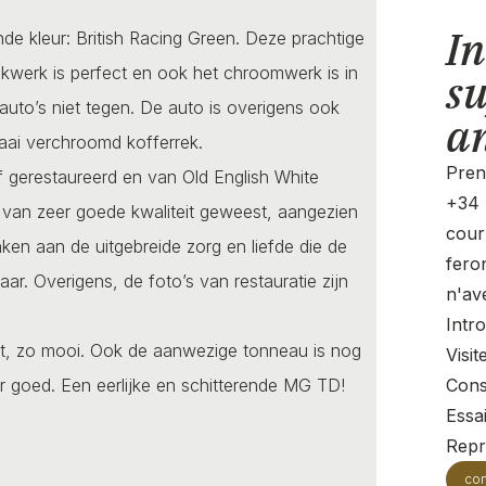
In
de kleur: British Racing Green. Deze prachtige
 lakwerk is perfect en ook het chroomwerk is in
su
uto’s niet tegen. De auto is overigens ook
an
raai verchroomd kofferrek.
Pren
ff gerestaureerd en van Old English White
+34 
s van zeer goede kwaliteit geweest, aangezien
cour
nken aan de uitgebreide zorg en liefde die de
fero
ar. Overigens, de foto’s van restauratie zijn
n'av
Intr
aat, zo mooi. Ook de aanwezige tonneau is nog
Visi
er goed. Een eerlijke en schitterende MG TD!
Cons
Essa
Repr
con