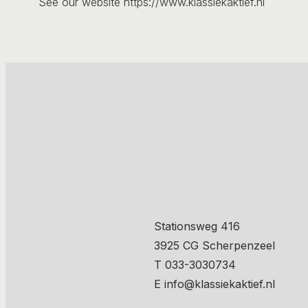
See our website https://www.klassiekaktief.nl
Stationsweg 416
3925 CG Scherpenzeel
T 033-3030734
E info@klassiekaktief.nl