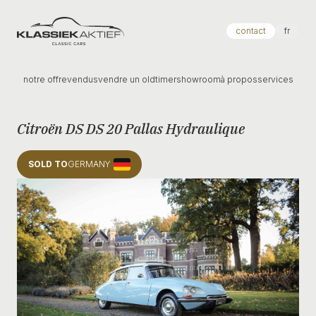
Klassiek Aktief
contact
fr
notre offre
vendus
vendre un oldtimer
showroom
à propos
services
Citroën DS DS 20 Pallas Hydraulique
SOLD TO
GERMANY