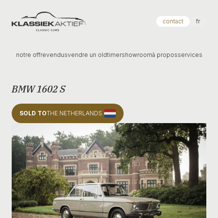
Klassiek Aktief
contact
fr
notre offre
vendus
vendre un oldtimer
showroom
à propos
services
BMW 1602 S
SOLD TO
THE NETHERLANDS