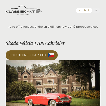
Klassiek Aktief
contact
fr
notre offre
vendus
vendre un oldtimer
showroom
à propos
services
Škoda Felicia 1100 Cabriolet
SOLD TO
CZECH REPUBLIC