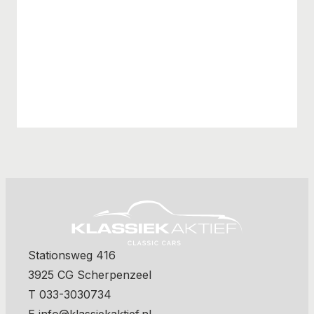
Stationsweg 416
3925 CG Scherpenzeel
T 033-3030734
E info@klassiekaktief.nl