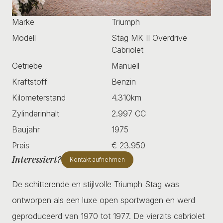
Marke
Triumph
Modell
Stag MK II Overdrive
Cabriolet
Getriebe
Manuell
Kraftstoff
Benzin
Kilometerstand
4.310km
Zylinderinhalt
2.997 CC
Baujahr
1975
Preis
€ 23.950
Interessiert?
Kontakt aufnehmen
De schitterende en stijlvolle Triumph Stag was
ontworpen als een luxe open sportwagen en werd
geproduceerd van 1970 tot 1977. De vierzits cabriolet