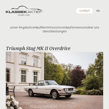
Klassiek Aktief
contact
de
unser Angebot
verkauft
kommissionsverkauf
showroom
über uns
dienstleistungen
Triumph Stag MK II Overdrive