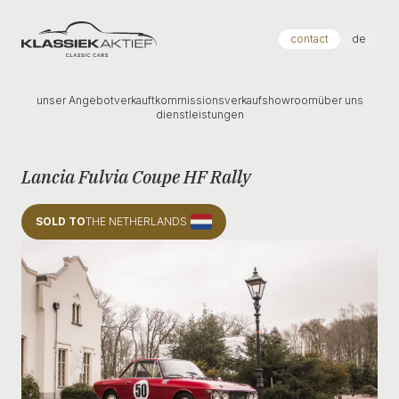
Klassiek Aktief
contact
de
unser Angebot
verkauft
kommissionsverkauf
showroom
über uns
dienstleistungen
Lancia Fulvia Coupe HF Rally
SOLD TO
THE NETHERLANDS