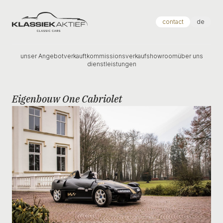
Klassiek Aktief
contact
de
unser Angebot
verkauft
kommissionsverkauf
showroom
über uns
dienstleistungen
Eigenbouw One Cabriolet