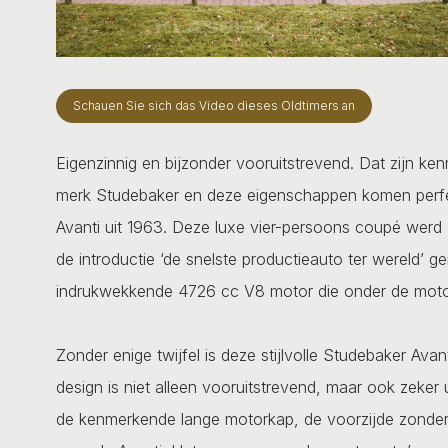
Schauen Sie sich das Video dieses Oldtimers an
Eigenzinnig en bijzonder vooruitstrevend. Dat zijn 
merk Studebaker en deze eigenschappen komen perfect
Avanti uit 1963. Deze luxe vier-persoons coupé we
de introductie ‘de snelste productieauto ter wereld’
indrukwekkende 4726 cc V8 motor die onder de motor
Zonder enige twijfel is deze stijlvolle Studebaker Ava
design is niet alleen vooruitstrevend, maar ook zeker
de kenmerkende lange motorkap, de voorzijde zonder g