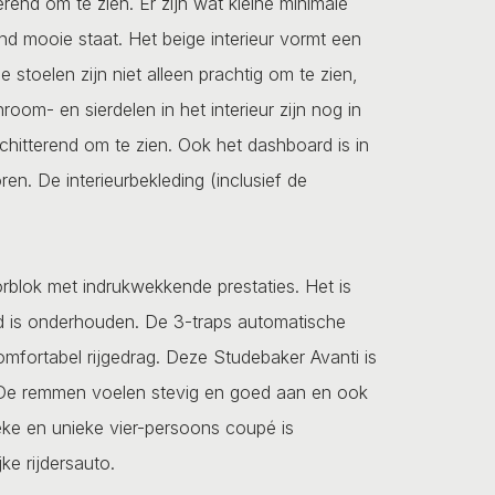
terend om te zien. Er zijn wat kleine minimale
nd mooie staat. Het beige interieur vormt een
 stoelen zijn niet alleen prachtig om te zien,
oom- en sierdelen in het interieur zijn nog in
 schitterend om te zien. Ook het dashboard is in
en. De interieurbekleding (inclusief de
rblok met indrukwekkende prestaties. Het is
oed is onderhouden. De 3-traps automatische
omfortabel rijgedrag. Deze Studebaker Avanti is
to. De remmen voelen stevig en goed aan en ook
eke en unieke vier-persoons coupé is
ke rijdersauto.