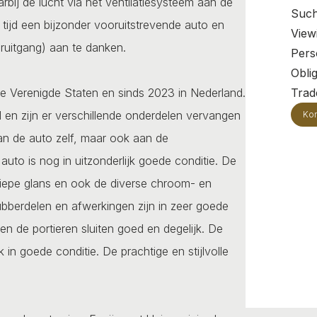
bij de lucht via het ventilatiesysteem aan de
Such
tijd een bijzonder vooruitstrevende auto en
View
ruitgang) aan te danken.
Pers
Oblig
de Verenigde Staten en sinds 2023 in Nederland.
Trade
 en zijn er verschillende onderdelen vervangen
Kon
 aan de auto zelf, maar ook aan de
auto is nog in uitzonderlijk goede conditie. De
e diepe glans en ook de diverse chroom- en
 rubberdelen en afwerkingen zijn in zeer goede
en de portieren sluiten goed en degelijk. De
n goede conditie. De prachtige en stijlvolle