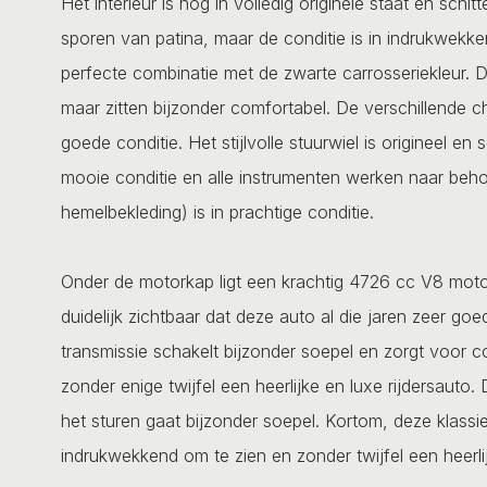
Het interieur is nog in volledig originele staat en schit
sporen van patina, maar de conditie is in indrukwekke
perfecte combinatie met de zwarte carrosseriekleur. De
maar zitten bijzonder comfortabel. De verschillende chr
goede conditie. Het stijlvolle stuurwiel is origineel en
mooie conditie en alle instrumenten werken naar behor
hemelbekleding) is in prachtige conditie.
Onder de motorkap ligt een krachtig 4726 cc V8 moto
duidelijk zichtbaar dat deze auto al die jaren zeer g
transmissie schakelt bijzonder soepel en zorgt voor c
zonder enige twijfel een heerlijke en luxe rijdersau
het sturen gaat bijzonder soepel. Kortom, deze klassi
indrukwekkend om te zien en zonder twijfel een heerlij