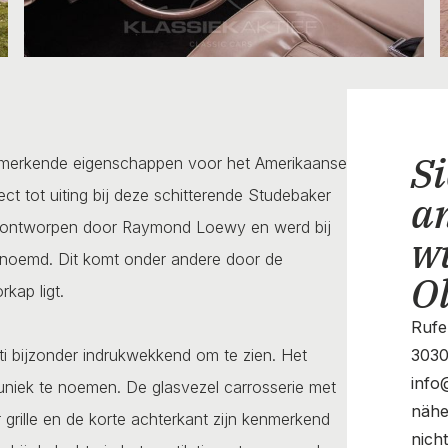
Si
kenmerkende eigenschappen voor het Amerikaanse
 tot uiting bij deze schitterende Studebaker
a
rd ontworpen door Raymond Loewy en werd bij
w
 genoemd. Dit komt onder andere door de
O
kap ligt.
Rufe
nti bijzonder indrukwekkend om te zien. Het
3030
info
 uniek te noemen. De glasvezel carrosserie met
nähe
rille en de korte achterkant zijn kenmerkend
nich