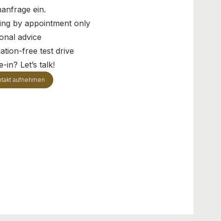
anfrage ein.
ing by appointment only
onal advice
ation-free test drive
-in? Let’s talk!
takt aufnehmen