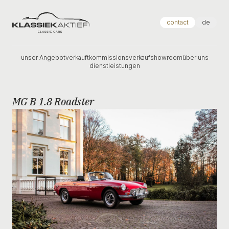
Klassiek Aktief
contact
de
unser Angebot
verkauft
kommissionsverkauf
showroom
über uns
dienstleistungen
MG B 1.8 Roadster