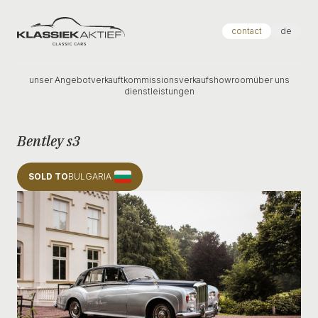
Klassiek Aktief
contact
de
unser Angebot
verkauft
kommissionsverkauf
showroom
über uns
dienstleistungen
Bentley s3
SOLD TO
BULGARIA