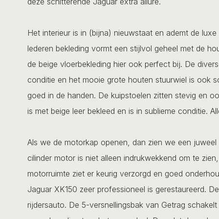
deze schitterende Jaguar extra allure.
Het interieur is in (bijna) nieuwstaat en ademt de luxe
lederen bekleding vormt een stijlvol geheel met de ho
de beige vloerbekleding hier ook perfect bij. De diver
conditie en het mooie grote houten stuurwiel is ook sc
goed in de handen. De kuipstoelen zitten stevig en 
is met beige leer bekleed en is in sublieme conditie. 
Als we de motorkap openen, dan zien we een juweel 
cilinder motor is niet alleen indrukwekkend om te zie
motorruimte ziet er keurig verzorgd en goed onderhoud
Jaguar XK150 zeer professioneel is gerestaureerd. De
rijdersauto. De 5-versnellingsbak van Getrag schakelt