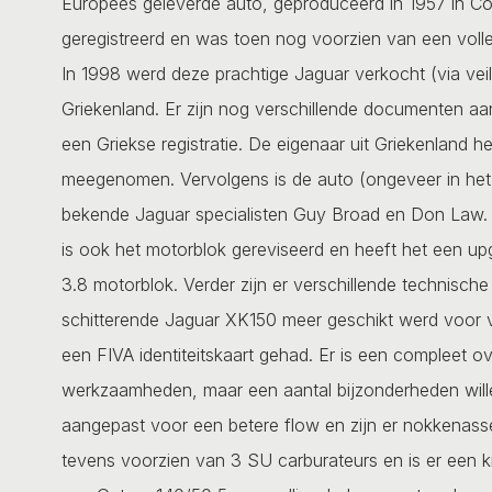
Europees geleverde auto, geproduceerd in 1957 in Cov
geregistreerd en was toen nog voorzien van een volled
In 1998 werd deze prachtige Jaguar verkocht (via veili
Griekenland. Er zijn nog verschillende documenten aa
een Griekse registratie. De eigenaar uit Griekenland he
meegenomen. Vervolgens is de auto (ongeveer in het 
bekende Jaguar specialisten Guy Broad en Don Law. T
is ook het motorblok gereviseerd en heeft het een up
3.8 motorblok. Verder zijn er verschillende technisc
schitterende Jaguar XK150 meer geschikt werd voor ve
een FIVA identiteitskaart gehad. Er is een compleet o
werkzaamheden, maar een aantal bijzonderheden wille
aangepast voor een betere flow en zijn er nokkenass
tevens voorzien van 3 SU carburateurs en is er een k