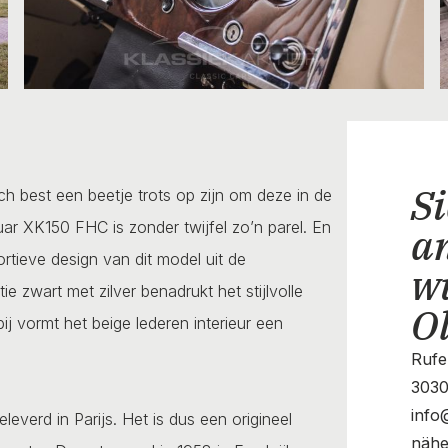
Si
ch best een beetje trots op zijn om deze in de
ar XK150 FHC is zonder twijfel zo’n parel. En
a
rtieve design van dit model uit de
w
 zwart met zilver benadrukt het stijlvolle
O
j vormt het beige lederen interieur een
Rufe
3030
info
everd in Parijs. Het is dus een origineel
nähe