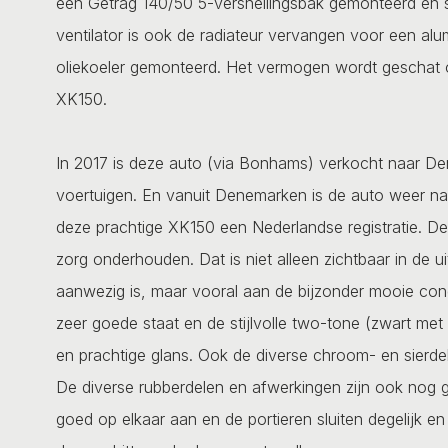
een Getrag 140/50 5-versnellingsbak gemonteerd en st
ventilator is ook de radiateur vervangen voor een al
oliekoeler gemonteerd. Het vermogen wordt geschat
XK150.
In 2017 is deze auto (via Bonhams) verkocht naar Den
voertuigen. En vanuit Denemarken is de auto weer na
deze prachtige XK150 een Nederlandse registratie. De a
zorg onderhouden. Dat is niet alleen zichtbaar in de u
aanwezig is, maar vooral aan de bijzonder mooie condi
zeer goede staat en de stijlvolle two-tone (zwart met g
en prachtige glans. Ook de diverse chroom- en sierde
De diverse rubberdelen en afwerkingen zijn ook nog 
goed op elkaar aan en de portieren sluiten degelijk