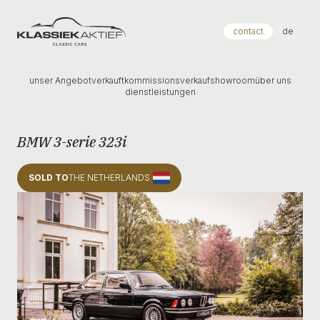
Klassiek Aktief
contact
de
unser Angebot
verkauft
kommissionsverkauf
showroom
über uns
dienstleistungen
BMW 3-serie 323i
SOLD TO
THE NETHERLANDS