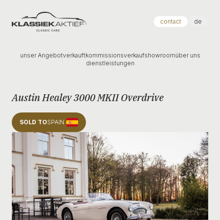
Klassiek Aktief
contact
de
unser Angebot
verkauft
kommissionsverkauf
showroom
über uns
dienstleistungen
Austin Healey 3000 MKII Overdrive
SOLD TO
SPAIN