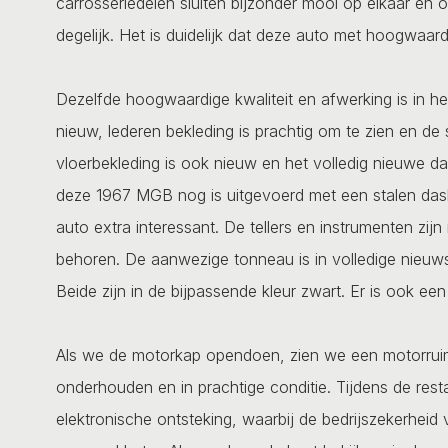
carrosseriedelen sluiten bijzonder mooi op elkaar en 
degelijk. Het is duidelijk dat deze auto met hoogwaar
Dezelfde hoogwaardige kwaliteit en afwerking is in het i
nieuw, lederen bekleding is prachtig om te zien en de 
vloerbekleding is ook nieuw en het volledig nieuwe das
deze 1967 MGB nog is uitgevoerd met een stalen d
auto extra interessant. De tellers en instrumenten zij
behoren. De aanwezige tonneau is in volledige nieuwst
Beide zijn in de bijpassende kleur zwart. Er is ook ee
Als we de motorkap opendoen, zien we een motorruimt
onderhouden en in prachtige conditie. Tijdens de res
elektronische ontsteking, waarbij de bedrijszekerheid 