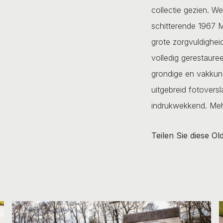
collectie gezien. W
schitterende 1967 M
grote zorgvuldighei
volledig gerestaure
grondige en vakkun
uitgebreid fotoversl
indrukwekkend.
Meh
Teilen Sie diese Ol