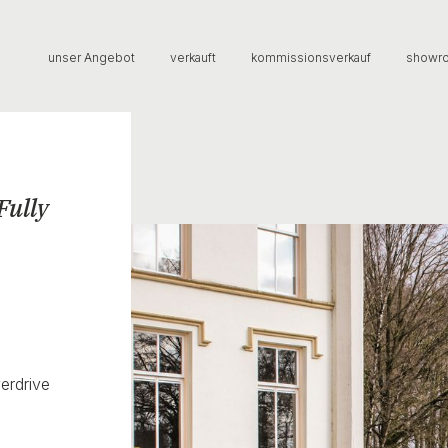
unser Angebot
verkauft
kommissionsverkauf
showr
Fully
erdrive