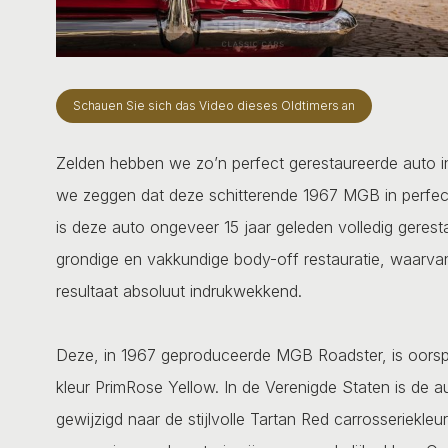
Schauen Sie sich das Video dieses Oldtimers an
Zelden hebben we zo’n perfect gerestaureerde auto in 
we zeggen dat deze schitterende 1967 MGB in perfect
is deze auto ongeveer 15 jaar geleden volledig gerest
grondige en vakkundige body-off restauratie, waarvan
resultaat absoluut indrukwekkend.
Deze, in 1967 geproduceerde MGB Roadster, is oorspron
kleur PrimRose Yellow. In de Verenigde Staten is de au
gewijzigd naar de stijlvolle Tartan Red carrosseriekleu