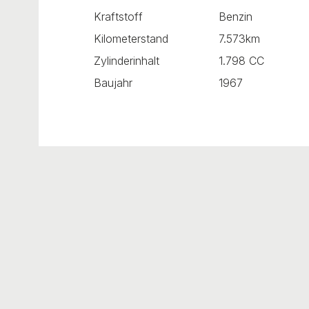
Kraftstoff
Benzin
Kilometerstand
7.573km
Zylinderinhalt
1.798 CC
Baujahr
1967