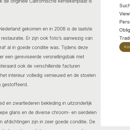
k de originele Californische kentekenplaat is
Such
View
Pers
 Nederland gekomen en in 2008 is de laatste
Oblig
restauratie. Er zijn ook foto’s aanwezig van
Trade
oraf al in goede conditie was. Tijdens deze
Kon
s er een gereviseerde versnellingsbak met
teraard ook de verschillende facturen
het interieur volledig vernieuwd en de stoelen
g gestoffeerd.
ed en zwartlederen bekleding in uitzonderlijk
diepe glans en de diverse chroom- en sierdelen
 afdichtingen zijn in zeer goede conditie. De