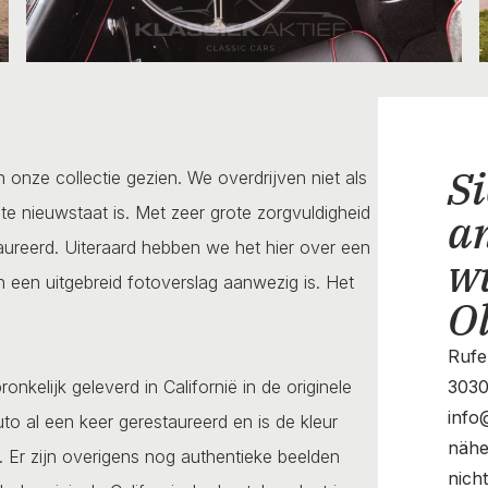
Si
onze collectie gezien. We overdrijven niet als
e nieuwstaat is. Met zeer grote zorgvuldigheid
a
aureerd. Uiteraard hebben we het hier over een
w
 een uitgebreid fotoverslag aanwezig is. Het
O
Rufe
kelijk geleverd in Californië in de originele
3030
info
to al een keer gerestaureerd en is de kleur
nähe
r. Er zijn overigens nog authentieke beelden
nich