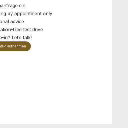
anfrage ein.
ing by appointment only
onal advice
ation-free test drive
-in? Let’s talk!
takt aufnehmen