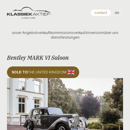
Klassiek Aktief
contact
de
unser Angebot
verkauft
kommissionsverkauf
showroom
über uns
dienstleistungen
Bentley MARK VI Saloon
SOLD TO
THE UNITED KINGDOM