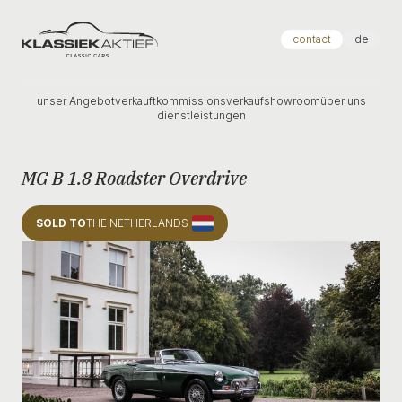
Klassiek Aktief
contact
de
unser Angebot
verkauft
kommissionsverkauf
showroom
über uns
dienstleistungen
MG B 1.8 Roadster Overdrive
SOLD TO
THE NETHERLANDS