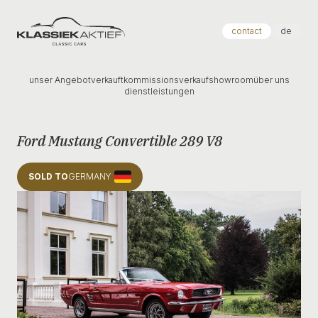
Klassiek Aktief
contact
de
unser Angebot
verkauft
kommissionsverkauf
showroom
über uns
dienstleistungen
Ford Mustang Convertible 289 V8
SOLD TO
GERMANY