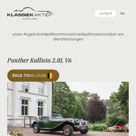
Klassiek Aktief
contact
de
unser Angebot
verkauft
kommissionsverkauf
showroom
über uns
dienstleistungen
Panther Kallista 2.8L V6
SOLD TO
BELGIUM