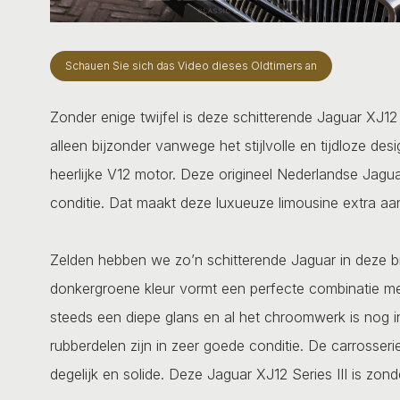
Schauen Sie sich das Video dieses Oldtimers an
Zonder enige twijfel is deze schitterende Jaguar XJ12 
alleen bijzonder vanwege het stijlvolle en tijdloze 
heerlijke V12 motor. Deze origineel Nederlandse Jaguar
conditie. Dat maakt deze luxueuze limousine extra aant
Zelden hebben we zo’n schitterende Jaguar in deze bij
donkergroene kleur vormt een perfecte combinatie met 
steeds een diepe glans en al het chroomwerk is nog in
rubberdelen zijn in zeer goede conditie. De carrosseri
degelijk en solide. Deze Jaguar XJ12 Series III is zonde