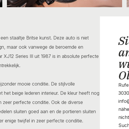
Si
een staaltje Britse kunst. Deze auto is niet
design, maar ook vanwege de beroemde en
a
 XJ12 Series III uit 1987 is in absolute perfecte
w
rekkelijk.
O
zonder mooie conditie. De stijlvolle
Rufe
het beige lederen interieur. De kleur heeft nog
3030
info
 zeer perfecte conditie. Ook de diverse
nähe
edelen sluiten goed aan en de portieren sluiten
nich
r enige twijfel in zeer perfecte conditie.
Such