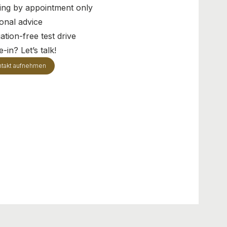
ing by appointment only
onal advice
ation-free test drive
-in? Let’s talk!
takt aufnehmen