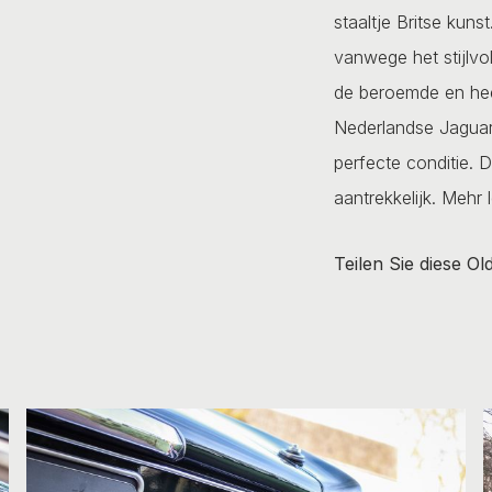
staaltje Britse kuns
vanwege het stijlvo
de beroemde en heer
Nederlandse Jaguar X
perfecte conditie. 
aantrekkelijk.
Mehr l
Teilen Sie diese Ol