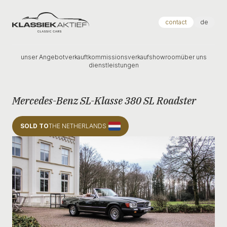
Klassiek Aktief
contact
de
unser Angebot
verkauft
kommissionsverkauf
showroom
über uns
dienstleistungen
Mercedes-Benz SL-Klasse 380 SL Roadster
SOLD TO
THE NETHERLANDS