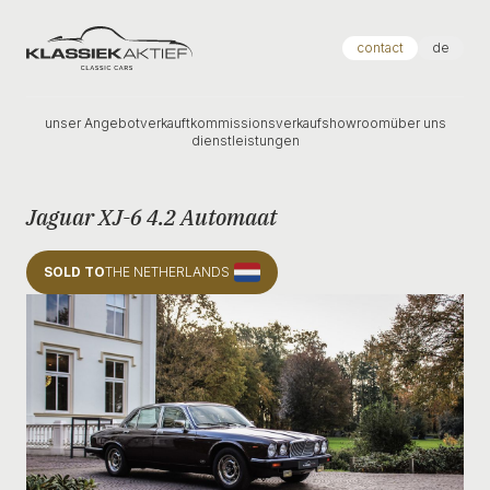
Klassiek Aktief
contact
de
unser Angebot
verkauft
kommissionsverkauf
showroom
über uns
dienstleistungen
Jaguar XJ-6 4.2 Automaat
SOLD TO
THE NETHERLANDS