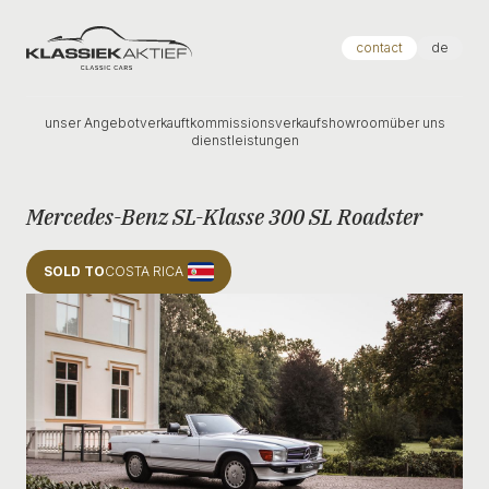
Klassiek Aktief
contact
de
unser Angebot
verkauft
kommissionsverkauf
showroom
über uns
dienstleistungen
Mercedes-Benz SL-Klasse 300 SL Roadster
SOLD TO
COSTA RICA